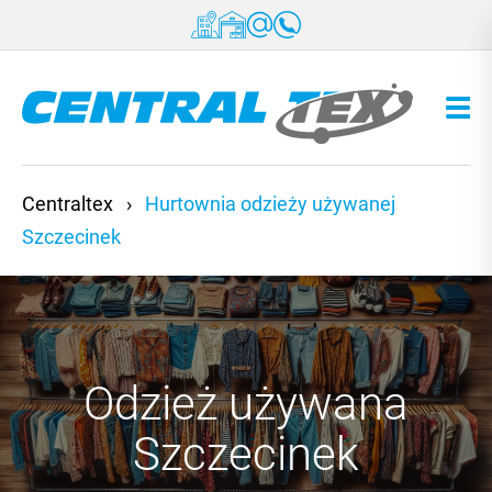
Przejdź do treści
Centraltex
›
Hurtownia odzieży używanej
Szczecinek
Odzież używana
Szczecinek