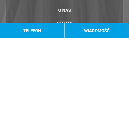
O NAS
OFERTA
TELEFON
WIADOMOŚĆ
ODZIEŻ NIESORTOWANA
CENNIK
BLOG
KONTAKT
POLITYKA PRYWATNOŚCI
Działamy na terenie:
Chojnic
,
Kartuz
,
Rumii
,
Kościerzyny
,
Wejherowa
,
Szemudu
,
Redy
,
Pruszcza Gdańskiego
,
Człuchowa
,
Bytowa
,
Lęborka
,
Tczewa
,
Żukowa
,
Słupska
,