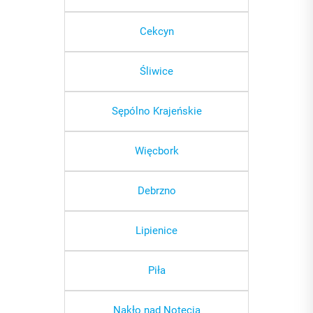
Cekcyn
Śliwice
Sępólno Krajeńskie
Więcbork
Debrzno
Lipienice
Piła
Nakło nad Notecią