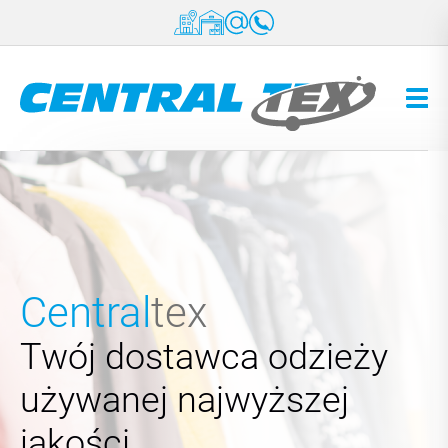
Przejdź do treści
Central
tex
Twój dostawca odzieży
używanej najwyższej
jakości.