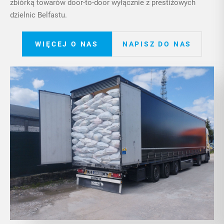
zbiórką towarów door-to-door wyłącznie z prestiżowych
dzielnic Belfastu.
WIĘCEJ O NAS
NAPISZ DO NAS