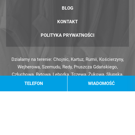
BLOG
KONTAKT
POLITYKA PRYWATNOŚCI
Działamy na terenie:
Chojnic
,
Kartuz
,
Rumii
,
Kościerzyny
,
Wejherowa
,
Szemudu
,
Redy
,
Pruszcza Gdańskiego
,
Człuchowa
,
Bytowa
,
Lęborka
,
Tczewa
,
Żukowa
,
Słupska
,
Tucholi
,
Brus
,
Miastka
,
Starogardu Gdańskiego
,
Szczecinka
,
TELEFON
WIADOMOŚĆ
Koszalin
,
Mroczy
,
Białego Boru
.
Wszelkie prawa zastrzeżone © 2026 Hurtownia Odzieży
Używanej. Bezpośredni importer - Marzena Maria Blank, 89-
600 Chojnice, ul. 18 Pułku Ułanów 8
Realizacja:
gregormedia.com.pl