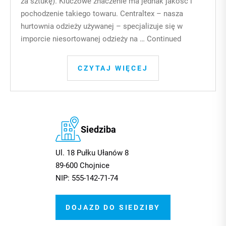
za sztukę). Kluczowe znaczenie ma jednak jakość i
pochodzenie takiego towaru. Centraltex – nasza
hurtownia odzieży używanej – specjalizuje się w
imporcie niesortowanej odzieży na …
Continued
CZYTAJ WIĘCEJ
Siedziba
Ul. 18 Pułku Ułanów 8
89-600 Chojnice
NIP: 555-142-71-74
DOJAZD DO SIEDZIBY