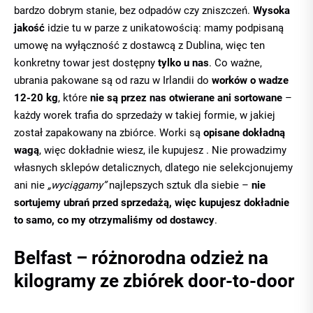
bardzo dobrym stanie, bez odpadów czy zniszczeń.
Wysoka
jakość
idzie tu w parze z unikatowością: mamy podpisaną
umowę na wyłączność z dostawcą z Dublina, więc ten
konkretny towar jest dostępny
tylko u nas
. Co ważne,
ubrania pakowane są od razu w Irlandii do
worków o wadze
12-20 kg
, które
nie są przez nas otwierane ani sortowane
–
każdy worek trafia do sprzedaży w takiej formie, w jakiej
został zapakowany na zbiórce. Worki są
opisane dokładną
wagą
, więc dokładnie wiesz, ile kupujesz . Nie prowadzimy
własnych sklepów detalicznych, dlatego nie selekcjonujemy
ani nie
„wyciągamy”
najlepszych sztuk dla siebie –
nie
sortujemy ubrań przed sprzedażą, więc kupujesz dokładnie
to samo, co my otrzymaliśmy od dostawcy
.
Belfast – różnorodna odzież na
kilogramy ze zbiórek door-to-door