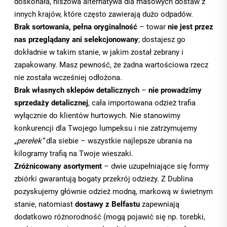
doskonała, niszowa alternatywa dla masowych dostaw z
innych krajów, które często zawierają dużo odpadów.
Brak sortowania, pełna oryginalność
– towar
nie jest przez
nas przeglądany ani selekcjonowany
; dostajesz go
dokładnie w takim stanie, w jakim został zebrany i
zapakowany. Masz pewność, że żadna wartościowa rzecz
nie została wcześniej odłożona.
Brak własnych sklepów detalicznych
–
nie prowadzimy
sprzedaży detalicznej
, cała importowana odzież trafia
wyłącznie do klientów hurtowych. Nie stanowimy
konkurencji dla Twojego lumpeksu i nie zatrzymujemy
„perełek”
dla siebie – wszystkie najlepsze ubrania na
kilogramy trafią na Twoje wieszaki.
Zróżnicowany asortyment
– dwie uzupełniające się formy
zbiórki gwarantują bogaty przekrój odzieży. Z Dublina
pozyskujemy głównie odzież modną, markową w świetnym
stanie, natomiast
dostawy z Belfastu
zapewniają
dodatkowo różnorodność (mogą pojawić się np. torebki,