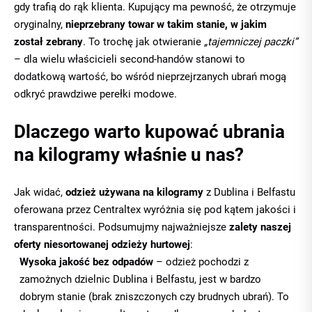
gdy trafią do rąk klienta. Kupujący ma pewność, że otrzymuje
oryginalny,
nieprzebrany towar w takim stanie, w jakim
został zebrany
. To trochę jak otwieranie
„tajemniczej paczki”
– dla wielu właścicieli second-handów stanowi to
dodatkową wartość, bo wśród nieprzejrzanych ubrań mogą
odkryć prawdziwe perełki modowe.
Dlaczego warto kupować ubrania
na kilogramy właśnie u nas?
Jak widać,
odzież używana na kilogramy
z Dublina i Belfastu
oferowana przez Centraltex wyróżnia się pod kątem jakości i
transparentności. Podsumujmy najważniejsze
zalety naszej
oferty niesortowanej odzieży hurtowej
:
Wysoka jakość bez odpadów
– odzież pochodzi z
zamożnych dzielnic Dublina i Belfastu, jest w bardzo
dobrym stanie (brak zniszczonych czy brudnych ubrań). To