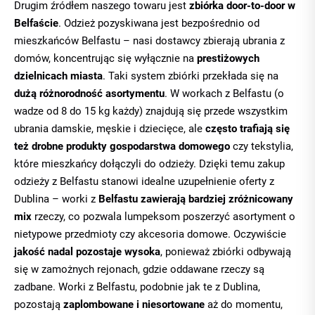
Drugim źródłem naszego towaru jest
zbiórka door-to-door w
Belfaście
. Odzież pozyskiwana jest bezpośrednio od
mieszkańców Belfastu – nasi dostawcy zbierają ubrania z
domów, koncentrując się wyłącznie na
prestiżowych
dzielnicach miasta
. Taki system zbiórki przekłada się na
dużą różnorodność asortymentu
. W workach z Belfastu (o
wadze od 8 do 15 kg każdy) znajdują się przede wszystkim
ubrania damskie, męskie i dziecięce, ale
często trafiają się
też drobne produkty gospodarstwa domowego
czy tekstylia,
które mieszkańcy dołączyli do odzieży. Dzięki temu zakup
odzieży z Belfastu stanowi idealne uzupełnienie oferty z
Dublina – worki z
Belfastu zawierają bardziej zróżnicowany
mix
rzeczy, co pozwala lumpeksom poszerzyć asortyment o
nietypowe przedmioty czy akcesoria domowe. Oczywiście
jakość nadal pozostaje wysoka
, ponieważ zbiórki odbywają
się w zamożnych rejonach, gdzie oddawane rzeczy są
zadbane. Worki z Belfastu, podobnie jak te z Dublina,
pozostają
zaplombowane i niesortowane
aż do momentu,