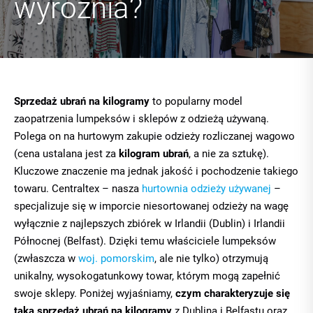
wyróżnia?
Sprzedaż ubrań na kilogramy
to popularny model
zaopatrzenia lumpeksów i sklepów z odzieżą używaną.
Polega on na hurtowym zakupie odzieży rozliczanej wagowo
(cena ustalana jest za
kilogram ubrań
, a nie za sztukę).
Kluczowe znaczenie ma jednak jakość i pochodzenie takiego
towaru. Centraltex – nasza
hurtownia odzieży używanej
–
specjalizuje się w imporcie niesortowanej odzieży na wagę
wyłącznie z najlepszych zbiórek w Irlandii (Dublin) i Irlandii
Północnej (Belfast). Dzięki temu właściciele lumpeksów
(zwłaszcza w
woj. pomorskim
, ale nie tylko) otrzymują
unikalny, wysokogatunkowy towar, którym mogą zapełnić
swoje sklepy. Poniżej wyjaśniamy,
czym charakteryzuje się
taka sprzedaż ubrań na kilogramy
z Dublina i Belfastu oraz