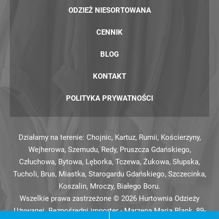
ODZIEŻ NIESORTOWANA
CENNIK
BLOG
KONTAKT
POLITYKA PRYWATNOŚCI
Działamy na terenie:
Chojnic
,
Kartuz
,
Rumii
,
Kościerzyny
,
Wejherowa
,
Szemudu
,
Redy
,
Pruszcza Gdańskiego
,
Człuchowa
,
Bytowa
,
Lęborka
,
Tczewa
,
Żukowa
,
Słupska
,
Tucholi
,
Brus
,
Miastka
,
Starogardu Gdańskiego
,
Szczecinka
,
Koszalin
,
Mroczy
,
Białego Boru
.
Wszelkie prawa zastrzeżone © 2026 Hurtownia Odzieży
Używanej. Bezpośredni importer - Marzena Maria Blank, 89-