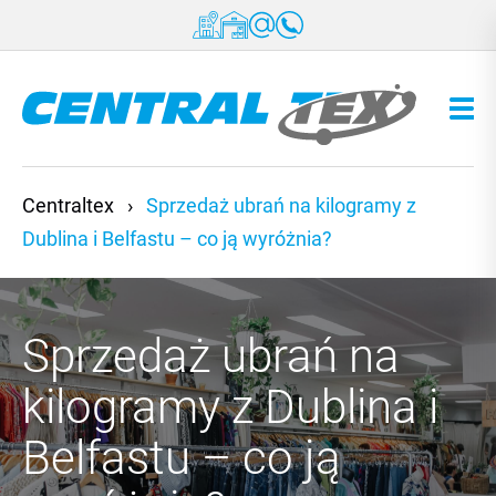
Przejdź do treści
Centraltex
›
Sprzedaż ubrań na kilogramy z
Dublina i Belfastu – co ją wyróżnia?
Sprzedaż ubrań na
kilogramy z Dublina i
Belfastu – co ją