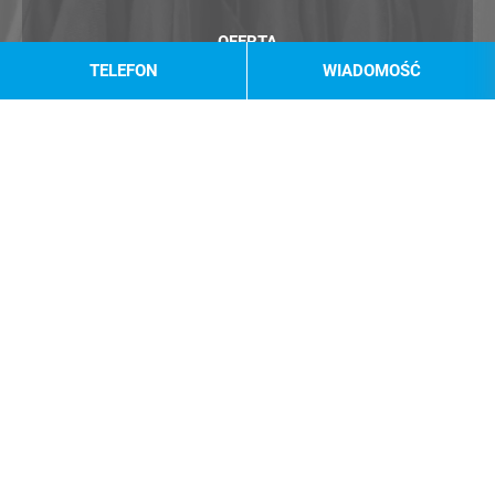
OFERTA
TELEFON
WIADOMOŚĆ
ODZIEŻ NIESORTOWANA
CENNIK
BLOG
KONTAKT
POLITYKA PRYWATNOŚCI
Działamy na terenie:
Chojnic
,
Kartuz
,
Rumii
,
Kościerzyny
,
Wejherowa
,
Szemudu
,
Redy
,
Pruszcza Gdańskiego
,
Człuchowa
,
Bytowa
,
Lęborka
,
Tczewa
,
Żukowa
,
Słupska
,
Tucholi
,
Brus
,
Miastka
,
Starogardu Gdańskiego
,
Szczecinka
,
Koszalin
,
Mroczy
,
Białego Boru
.