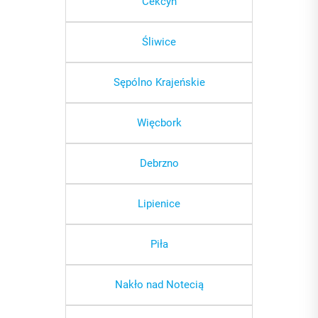
Cekcyn
Śliwice
Sępólno Krajeńskie
Więcbork
Debrzno
Lipienice
Piła
Nakło nad Notecią