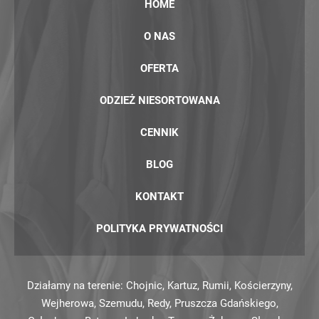
HOME
O NAS
OFERTA
ODZIEŻ NIESORTOWANA
CENNIK
BLOG
KONTAKT
POLITYKA PRYWATNOŚCI
Działamy na terenie:
Chojnic
,
Kartuz
,
Rumii
,
Kościerzyny
,
Wejherowa
,
Szemudu
,
Redy
,
Pruszcza Gdańskiego
,