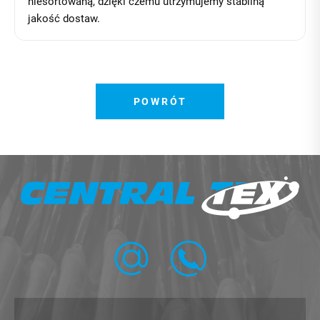
niesortowaną, dzięki czemu utrzymujemy stabilną
jakość dostaw.
POWRÓT