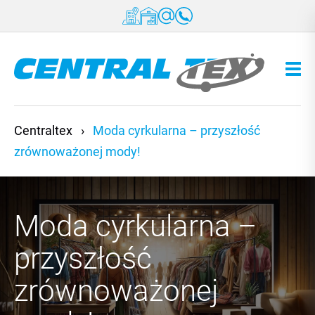
Przejdź do treści
Centraltex
›
Moda cyrkularna – przyszłość
zrównoważonej mody!
Moda cyrkularna –
przyszłość
zrównoważonej